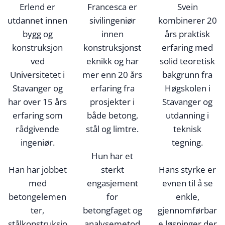
Erlend er
Francesca er
Svein
utdannet innen
sivilingeniør
kombinerer 20
bygg og
innen
års praktisk
konstruksjon
konstruksjonst
erfaring med
ved
eknikk og har
solid teoretisk
Universitetet i
mer enn 20 års
bakgrunn fra
Stavanger og
erfaring fra
Høgskolen i
har over 15 års
prosjekter i
Stavanger og
erfaring som
både betong,
utdanning i
rådgivende
stål og limtre.
teknisk
ingeniør.
tegning.
Hun har et
Han har jobbet
sterkt
Hans styrke er
med
engasjement
evnen til å se
betongelemen
for
enkle,
ter,
betongfaget og
gjennomførbar
stålkonstruksjo
analysemetod
e løsninger der