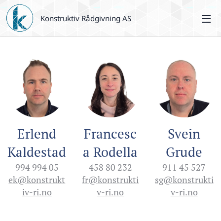
Konstruktiv Rådgivning AS
Erlend
Francesc
Svein
Kaldestad
a Rodella
Grude
994 994 05
458 80 232
911 45 527
ek@konstrukt
fr@konstrukti
sg@konstrukti
iv-ri.no
v-ri.no
v-ri.no