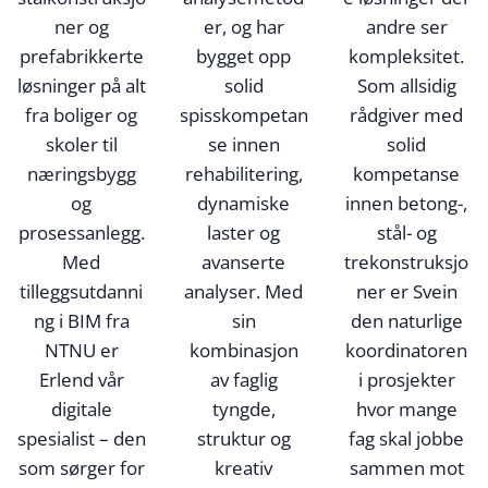
ner og
er, og har
andre ser
prefabrikkerte
bygget opp
kompleksitet.
løsninger på alt
solid
Som allsidig
fra boliger og
spisskompetan
rådgiver med
skoler til
se innen
solid
næringsbygg
rehabilitering,
kompetanse
og
dynamiske
innen betong-,
prosessanlegg.
laster og
stål- og
Med
avanserte
trekonstruksjo
tilleggsutdanni
analyser. Med
ner er Svein
ng i BIM fra
sin
den naturlige
NTNU er
kombinasjon
koordinatoren
Erlend vår
av faglig
i prosjekter
digitale
tyngde,
hvor mange
spesialist – den
struktur og
fag skal jobbe
som sørger for
kreativ
sammen mot