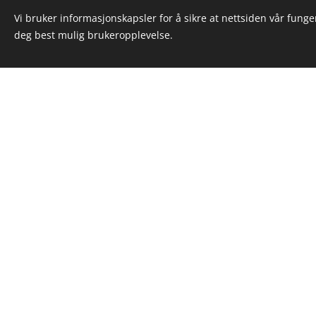
Vi bruker informasjonskapsler for å sikre at nettsiden vår funger
deg best mulig brukeropplevelse.